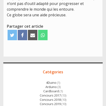
n’ont pas d’outil adapté pour progresser et
comprendre le monde qui les entoure.
Ce globe sera une aide précieuse.
Partager cet article
T
F
E
W
w
a
m
h
i
c
a
a
t
e
i
t
t
b
l
s
e
o
A
Accès
r
o
p
Catégories
direct
k
p
4Duino
(1)
Arduino
(3)
Cardboard
(1)
Concours 2017
(13)
Concours 2018
(10)
Concours 2019
(10)