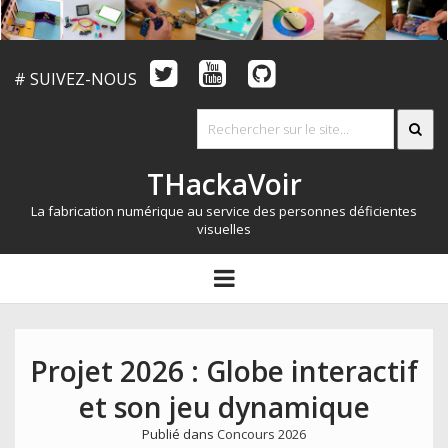
# SUIVEZ-NOUS
THackaVoir
La fabrication numérique au service des personnes déficientes
visuelles
ARTICLES
open
menu
LE CONCOURS
QUI SOMMES NOUS?
Projet 2026 : Globe interactif
RESSOURCES
et son jeu dynamique
CONTACT
Publié dans
Concours 2026