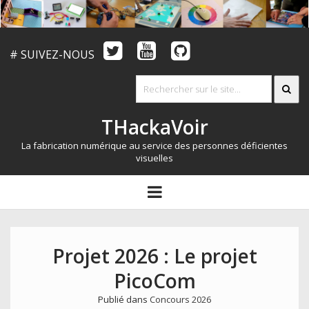
# SUIVEZ-NOUS
THackaVoir
La fabrication numérique au service des personnes déficientes
visuelles
ARTICLES
open
menu
LE CONCOURS
QUI SOMMES NOUS?
Projet 2026 : Le projet
RESSOURCES
PicoCom
CONTACT
Publié dans
Concours 2026