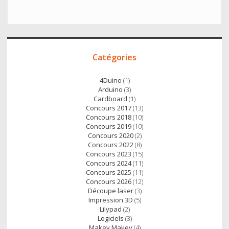
i
c
a
a
t
e
i
t
t
b
l
s
e
o
A
Accès
r
o
p
Catégories
direct
k
p
4Duino
(1)
Arduino
(3)
Cardboard
(1)
Concours 2017
(13)
Concours 2018
(10)
Concours 2019
(10)
Concours 2020
(2)
Concours 2022
(8)
Concours 2023
(15)
Concours 2024
(11)
Concours 2025
(11)
Concours 2026
(12)
Découpe laser
(3)
Impression 3D
(5)
Lilypad
(2)
Logiciels
(3)
Makey Makey
(4)