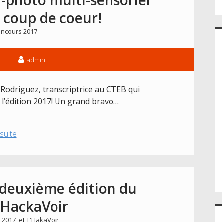
 coup de coeur!
ncours 2017
admin
r Rodriguez, transcriptrice au CTEB qui
 l’édition 2017! Un grand bravo…
Concours
 suite
2017
:
l’album-
photo
 deuxième édition du
multi-
’HackaVoir
sensoriel
remporte
 2017
, et
T'HakaVoir