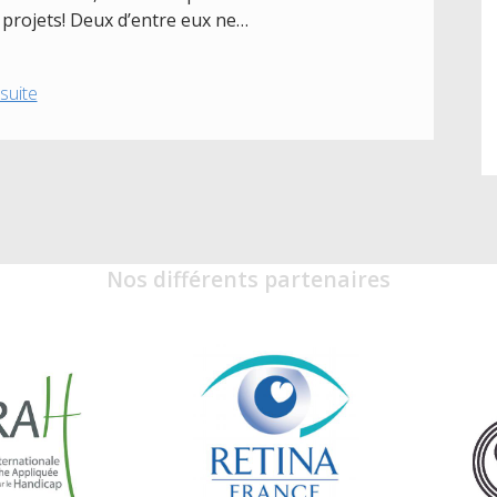
s projets! Deux d’entre eux ne…
Avancement
 suite
des
projets
(suite)
–
T’Hacka
Voir
Nos différents partenaires
2017