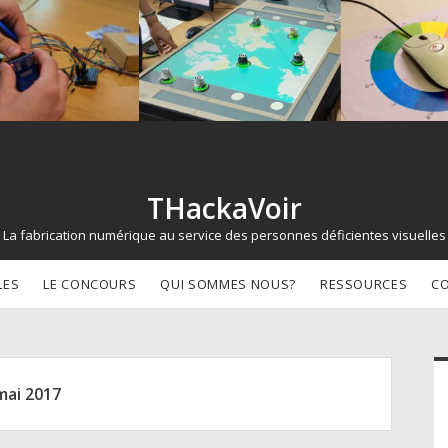
THackaVoir
La fabrication numérique au service des personnes déficientes visuelles
LES
LE CONCOURS
QUI SOMMES NOUS?
RESSOURCES
C
d
mai 2017