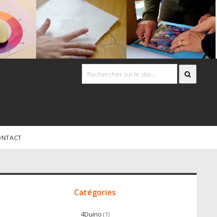
ONTACT
Accès
irect
Catégories
4Duino
(1)