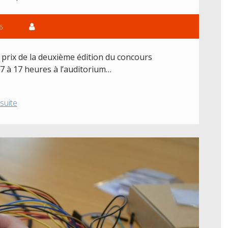
le
prix
6
coup
de
coeur!
s prix de la deuxième édition du concours
17 à 17 heures à l’auditorium…
Remise
 suite
des
prix
de
la
deuxième
édition
du
concours
T’HackaVoir