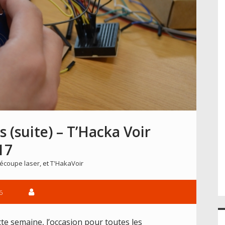
(suite) – T’Hacka Voir
17
écoupe laser
, et
T'HakaVoir
6
tte semaine, l’occasion pour toutes les