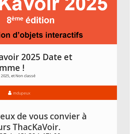
avoir 2025 Date et
amme !
 2025
, et
Non classé
mdupeux
ux de vous convier à
rs ThacKaVoir.