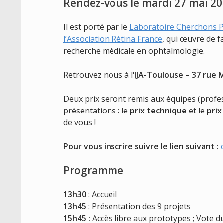
Rendez-vous le
mardi
27 mai 20
Il est porté par le
Laboratoire Cherchons P
l’Association Rétina France
, qui œuvre de f
recherche médicale en ophtalmologie.
Retrouvez nous à l
‘IJA-Toulouse – 37 rue 
Deux prix seront remis aux équipes (profes
présentations : le
prix technique
et le
prix
de vous !
Pour vous inscrire suivre le lien suivant :
Programme
13h30
: Accueil
13h45
: Présentation des 9 projets
15h45 :
Accès libre aux prototypes ; Vote du