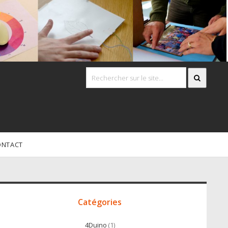
ONTACT
Accès
irect
Catégories
4Duino
(1)