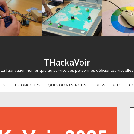
THackaVoir
La fabrication numérique au service des personnes déficientes visuelles
LES
LE CONCOURS
QUI SOMMES NOUS?
RESSOURCES
C
d