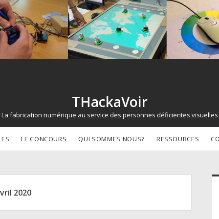
THackaVoir
La fabrication numérique au service des personnes déficientes visuelles
LES
LE CONCOURS
QUI SOMMES NOUS?
RESSOURCES
C
d
vril 2020