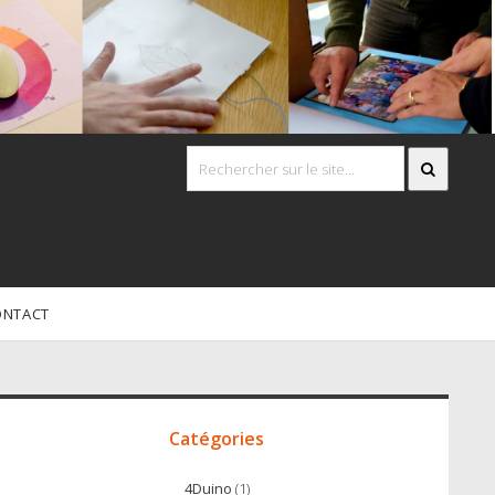
ONTACT
Accès
irect
Catégories
4Duino
(1)