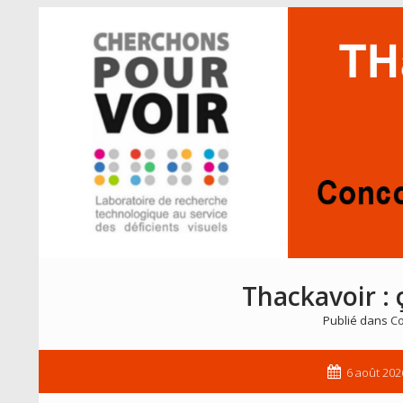
Thackavoir : 
Publié dans
Co
6 août 202