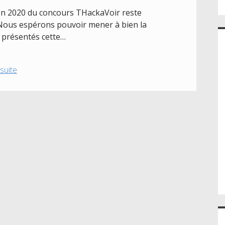
tion 2020 du concours THackaVoir reste
Nous espérons pouvoir mener à bien la
s présentés cette…
Thackavoir
 suite
:
ça
continue
!