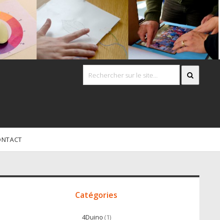
ONTACT
Accès
irect
Catégories
4Duino
(1)