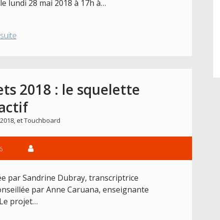
le lundi 28 mai 2018 à 17h à…
Invitation
 suite
à
la
restitution
du
ts 2018 : le squelette
concours
actif
2018
 2018
, et
Touchboard
6
tée par Sandrine Dubray, transcriptrice
 conseillée par Anne Caruana, enseignante
 Le projet…