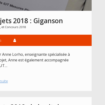
jets 2018 : Giganson
, et
Concours 2018
6
r Anne Lorho, enseignante spécialisée à
 projet, Anne est également accompagnée
’IUT…
Présentation
 suite
des
projets
2018
: