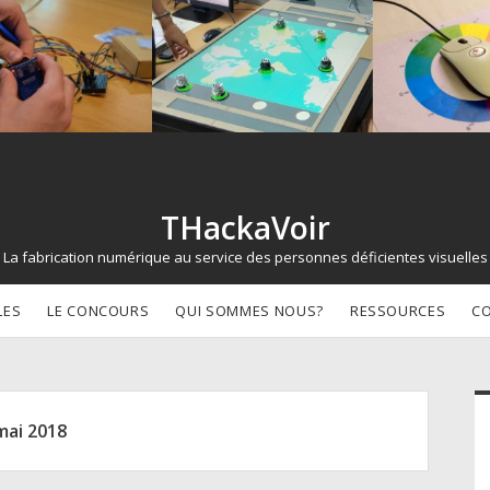
THackaVoir
La fabrication numérique au service des personnes déficientes visuelles
LES
LE CONCOURS
QUI SOMMES NOUS?
RESSOURCES
C
d
mai 2018