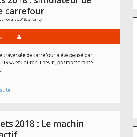
e carrefour
Concours 2018
, et
Unity
6
e traversée de carrefour a été pensé par
à l’IRSA et Lauren Thevin, postdoctorante
…
Présentation
 suite
des
projets
2018
:
ets 2018 : Le machin
simulateur
actif
de