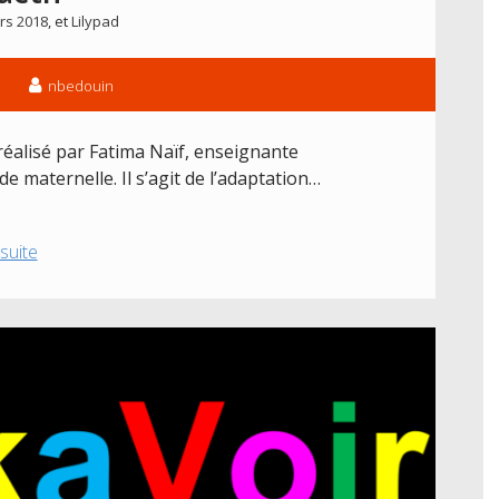
traversée
rs 2018
, et
Lilypad
de
carrefour
nbedouin
 réalisé par Fatima Naïf, enseignante
 de maternelle. Il s’agit de l’adaptation…
Présentation
 suite
des
projets
2018
:
Le
machin
interactif