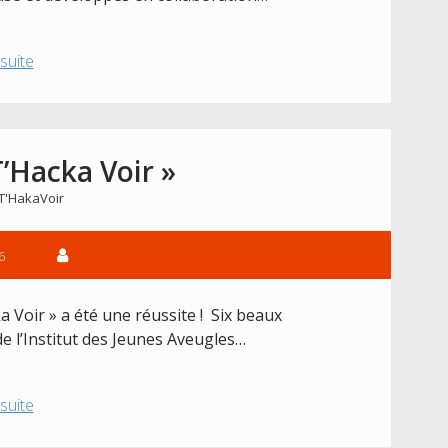
T’Hacka
 suite
Voir
2017
’Hacka Voir »
T'HakaVoir
6
Voir » a été une réussite ! Six beaux
de l’Institut des Jeunes Aveugles…
Cérémonie
 suite
« T’Hacka