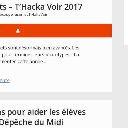
–
s – T’Hacka Voir 2017
T’Hacka
écoupe laser
, et
T'HakaVoir
Voir
2017
6
jets sont désormais bien avancés. Les
ur pour terminer leurs prototypes… La
rimentée cette année…
Avancement
 suite
des
projets
–
T’Hacka
ns pour aider les élèves
Voir
 Dépêche du Midi
2017