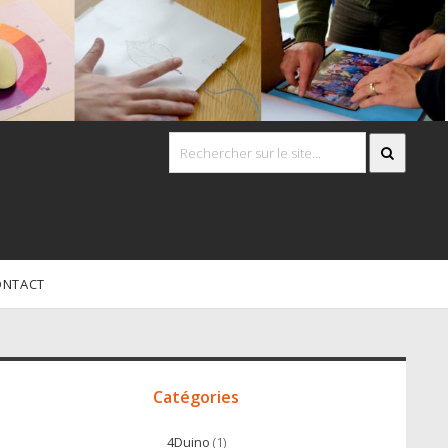
ONTACT
Accès
irect
Catégories
4Duino
(1)