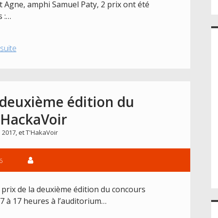
St Agne, amphi Samuel Paty, 2 prix ont été
s :…
ThacKaVoir
 suite
2024
:
les
résultats
 deuxième édition du
’HackaVoir
 2017
, et
T'HakaVoir
6
s prix de la deuxième édition du concours
17 à 17 heures à l’auditorium…