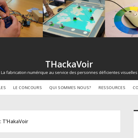
THackaVoir
La fabrication numérique au service des personnes déficientes visuelles
LES
LE CONCOURS
QUI SOMMES NOUS?
RESSOURCES
C
d
:
T’HakaVoir