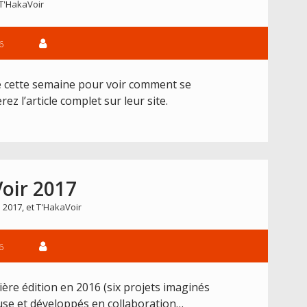
T'HakaVoir
6
e cette semaine pour voir comment se
ez l’article complet sur leur site.
oir 2017
 2017
, et
T'HakaVoir
6
ière édition en 2016 (six projets imaginés
ouse et développés en collaboration…