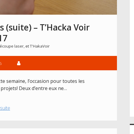
(suite) – T’Hacka Voir
17
écoupe laser
, et
T'HakaVoir
6
tte semaine, l’occasion pour toutes les
s projets! Deux d’entre eux ne…
Avancement
 suite
des
projets
(suite)