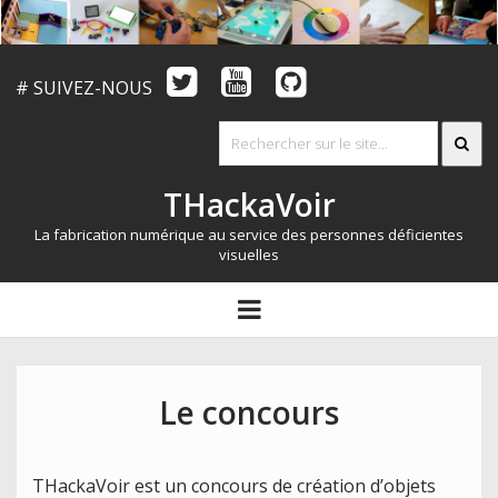
# SUIVEZ-NOUS
THackaVoir
La fabrication numérique au service des personnes déficientes
visuelles
ARTICLES
open
menu
LE CONCOURS
QUI SOMMES NOUS?
Le concours
RESSOURCES
CONTACT
THackaVoir est un concours de création d’objets