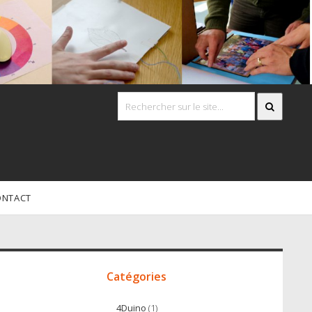
ONTACT
Accès
irect
Catégories
4Duino
(1)