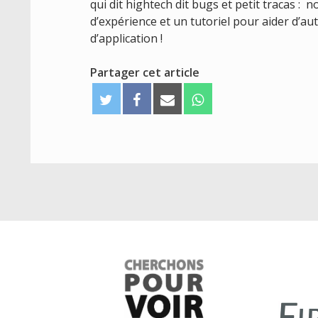
qui dit hightech dit bugs et petit tracas : 
d’expérience et un tutoriel pour aider d’au
d’application !
Partager cet article
T
F
E
W
w
a
m
h
i
c
a
a
t
e
i
t
t
b
l
s
e
o
A
r
o
p
k
p