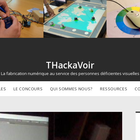
THackaVoir
La fabrication numérique au service des personnes déficientes visuelles
LES
LE CONCOURS
QUI SOMMES NOUS?
RESSOURCES
C
d