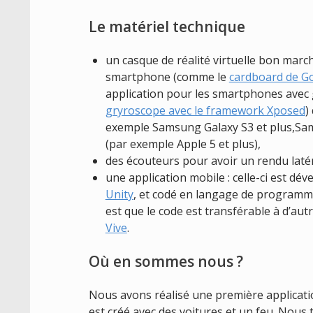
Le matériel technique
un casque de réalité virtuelle bon marc
smartphone (comme le
cardboard de G
application pour les smartphones avec
gryroscope avec le framework Xposed
)
exemple Samsung Galaxy S3 et plus,Sam
(par exemple Apple 5 et plus),
des écouteurs pour avoir un rendu latér
une application mobile : celle-ci est dé
Unity
, et codé en langage de programma
est que le code est transférable à d’autr
Vive
.
Où en sommes nous ?
Nous avons réalisé une première applicat
est créé avec des voitures et un feu. Nous 