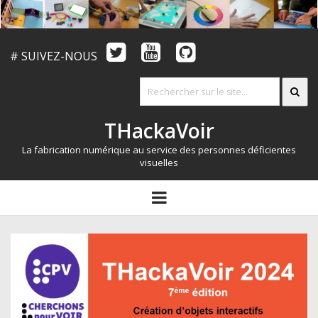
# SUIVEZ-NOUS
THackaVoir
La fabrication numérique au service des personnes déficientes
visuelles
ARTICLES
open
menu
LE CONCOURS
QUI SOMMES NOUS?
RESSOURCES
CONTACT