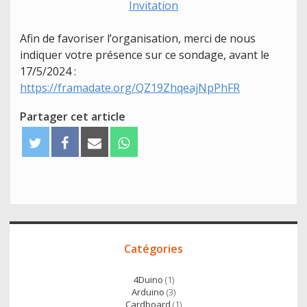
Invitation
Afin de favoriser l’organisation, merci de nous
indiquer votre présence sur ce sondage, avant le
17/5/2024 :
https://framadate.org/QZ19ZhqeajNpPhFR
Partager cet article
T
F
E
W
w
a
m
h
i
c
a
a
t
e
i
t
t
b
l
s
e
o
A
Accès
r
o
p
Catégories
direct
k
p
4Duino
(1)
Arduino
(3)
Cardboard
(1)