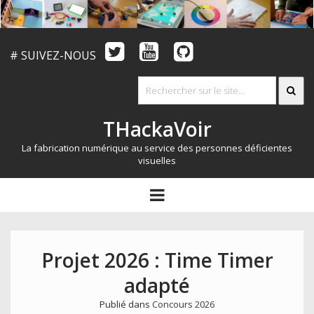
# SUIVEZ-NOUS
THackaVoir
La fabrication numérique au service des personnes déficientes
visuelles
ARTICLES
open
menu
LE CONCOURS
QUI SOMMES NOUS?
Projet 2026 : Time Timer
RESSOURCES
adapté
CONTACT
Publié dans
Concours 2026