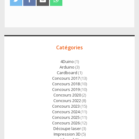
w
a
m
h
i
c
a
a
t
e
i
t
t
b
l
s
e
o
A
Accès
r
o
p
Catégories
direct
k
p
4Duino
(1)
Arduino
(3)
Cardboard
(1)
Concours 2017
(13)
Concours 2018
(10)
Concours 2019
(10)
Concours 2020
(2)
Concours 2022
(8)
Concours 2023
(15)
Concours 2024
(11)
Concours 2025
(11)
Concours 2026
(12)
Découpe laser
(3)
Impression 3D
(5)