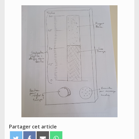
Partager cet article
T
F
E
W