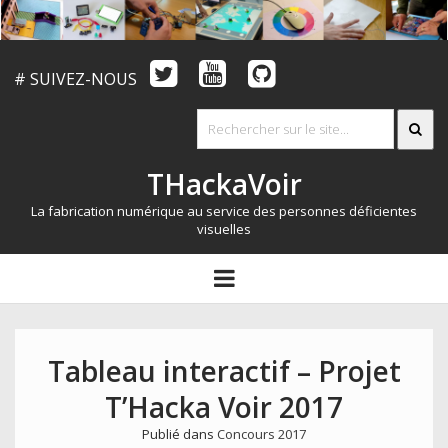
# SUIVEZ-NOUS
THackaVoir
La fabrication numérique au service des personnes déficientes
visuelles
ARTICLES
open
menu
LE CONCOURS
QUI SOMMES NOUS?
Tableau interactif – Projet
RESSOURCES
T’Hacka Voir 2017
CONTACT
Publié dans
Concours 2017