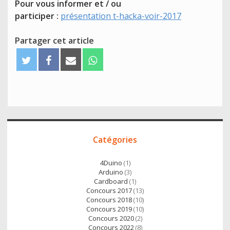
Pour vous informer et / ou
participer :
présentation t-hacka-voir-2017
Partager cet article
T
F
E
W
w
a
m
h
i
c
a
a
t
e
i
t
t
b
l
s
e
o
A
Accès
r
o
p
Catégories
direct
k
p
4Duino
(1)
Arduino
(3)
Cardboard
(1)
Concours 2017
(13)
Concours 2018
(10)
Concours 2019
(10)
Concours 2020
(2)
Concours 2022
(8)