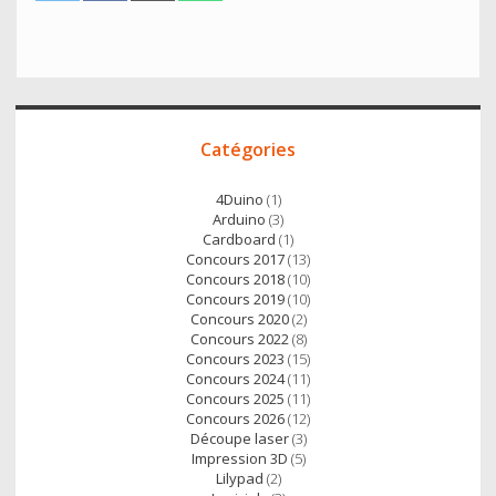
w
a
m
h
i
c
a
a
t
e
i
t
t
b
l
s
e
o
A
Accès
r
o
p
Catégories
direct
k
p
4Duino
(1)
Arduino
(3)
Cardboard
(1)
Concours 2017
(13)
Concours 2018
(10)
Concours 2019
(10)
Concours 2020
(2)
Concours 2022
(8)
Concours 2023
(15)
Concours 2024
(11)
Concours 2025
(11)
Concours 2026
(12)
Découpe laser
(3)
Impression 3D
(5)
Lilypad
(2)