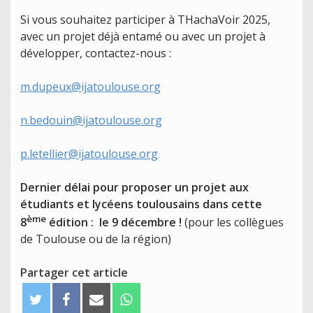
Si vous souhaitez participer à THachaVoir 2025,
avec un projet déjà entamé ou avec un projet à
développer, contactez-nous :
m.dupeux@ijatoulouse.org
n.bedouin@ijatoulouse.org
p.letellier@ijatoulouse.org
Dernier délai pour proposer un projet aux
étudiants et lycéens toulousains dans cette
ème
8
édition : le 9 décembre !
(pour les collègues
de Toulouse ou de la région)
Partager cet article
T
F
E
W