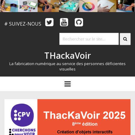
# SUIVEZ-NOUS
THackaVoir
La fabrication numérique au service des personnes déficientes
visuelles
ARTICLES
open
menu
LE CONCOURS
QUI SOMMES NOUS?
RESSOURCES
CONTACT