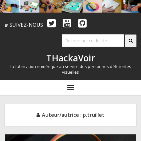
# SUIVEZ-NOUS
THackaVoir
La fabrication numérique au service des personnes déficientes
visuelles
ARTICLES
open
menu
LE CONCOURS
QUI SOMMES NOUS?
Auteur/autrice :
p.truillet
RESSOURCES
CONTACT