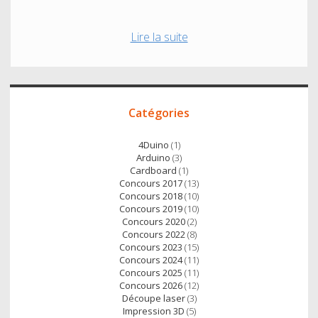
Faire
Lire la suite
communiquer
2
Raspberry
Accès
Pi
Catégories
direct
en
Python
4Duino
(1)
par
Arduino
(3)
Cardboard
(1)
liaison
Concours 2017
(13)
série
Concours 2018
(10)
avec
Concours 2019
(10)
Concours 2020
(2)
PySerial
Concours 2022
(8)
Concours 2023
(15)
Concours 2024
(11)
Concours 2025
(11)
Concours 2026
(12)
Découpe laser
(3)
Impression 3D
(5)