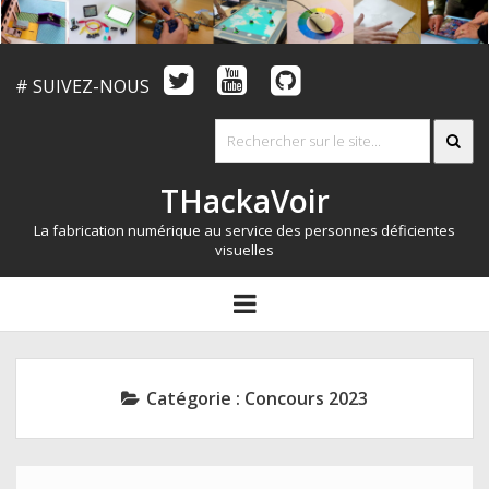
# SUIVEZ-NOUS
THackaVoir
La fabrication numérique au service des personnes déficientes
visuelles
ARTICLES
open
menu
LE CONCOURS
QUI SOMMES NOUS?
Catégorie :
Concours 2023
RESSOURCES
CONTACT