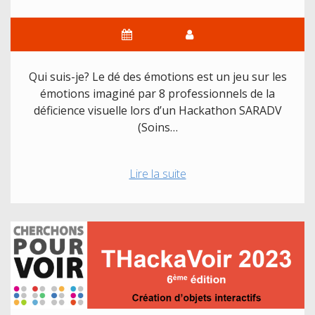
vous
êtes
le
héros
Qui suis-je? Le dé des émotions est un jeu sur les
émotions imaginé par 8 professionnels de la
déficience visuelle lors d’un Hackathon SARADV
(Soins…
Projet
Lire la suite
2023
:
Le
dé
des
émotions