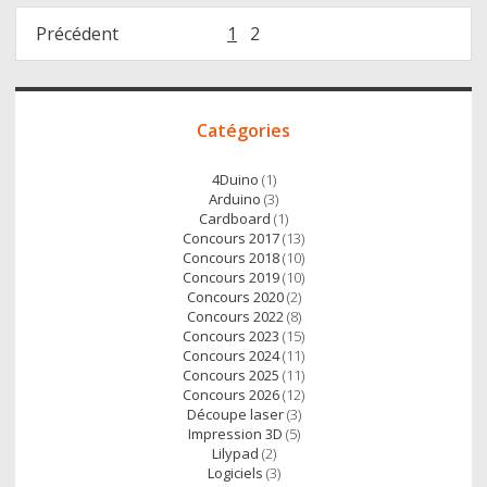
Navigation
Précédent
1
2
des
articles
Accès
Catégories
direct
4Duino
(1)
Arduino
(3)
Cardboard
(1)
Concours 2017
(13)
Concours 2018
(10)
Concours 2019
(10)
Concours 2020
(2)
Concours 2022
(8)
Concours 2023
(15)
Concours 2024
(11)
Concours 2025
(11)
Concours 2026
(12)
Découpe laser
(3)
Impression 3D
(5)
Lilypad
(2)
Logiciels
(3)