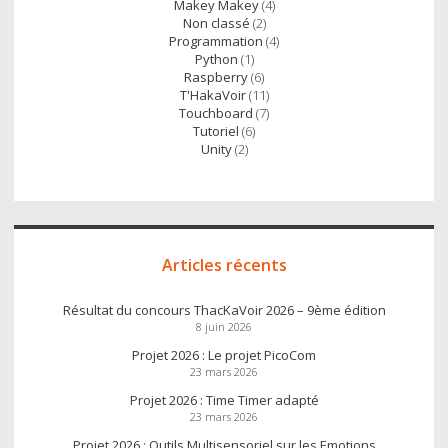
Makey Makey
(4)
Non classé
(2)
Programmation
(4)
Python
(1)
Raspberry
(6)
T'HakaVoir
(11)
Touchboard
(7)
Tutoriel
(6)
Unity
(2)
Articles récents
Résultat du concours ThacKaVoir 2026 – 9ème édition
8 juin 2026
Projet 2026 : Le projet PicoCom
23 mars 2026
Projet 2026 : Time Timer adapté
23 mars 2026
Projet 2026 : Outils Multisensoriel sur les Emotions