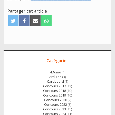
Partager cet article
T
F
E
W
w
a
m
h
i
c
a
a
t
e
i
t
t
b
l
s
e
o
A
Accès
r
o
p
Catégories
direct
k
p
4Duino
(1)
Arduino
(3)
Cardboard
(1)
Concours 2017
(13)
Concours 2018
(10)
Concours 2019
(10)
Concours 2020
(2)
Concours 2022
(8)
Concours 2023
(15)
Concours 2024
(11)