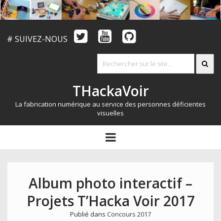
# SUIVEZ-NOUS
THackaVoir
La fabrication numérique au service des personnes déficientes
visuelles
ARTICLES
open
menu
LE CONCOURS
QUI SOMMES NOUS?
Album photo interactif –
RESSOURCES
Projets T’Hacka Voir 2017
CONTACT
Publié dans
Concours 2017