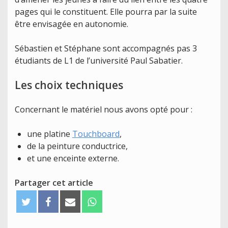
pages qui le constituent. Elle pourra par la suite
être envisagée en autonomie.
Sébastien et Stéphane sont accompagnés pas 3
étudiants de L1 de l’université Paul Sabatier.
Les choix techniques
Concernant le matériel nous avons opté pour :
une platine
Touchboard
,
de la peinture conductrice,
et une enceinte externe.
Partager cet article
T
F
E
W
w
a
m
h
i
c
a
a