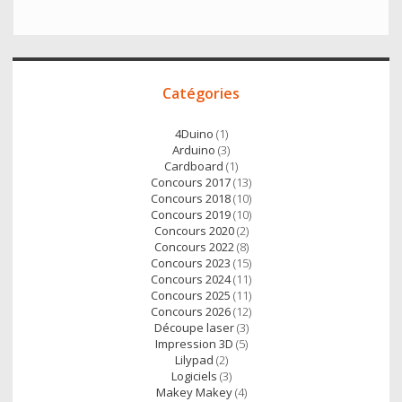
t
e
i
t
t
b
l
s
e
o
A
Accès
r
o
p
Catégories
direct
k
p
4Duino
(1)
Arduino
(3)
Cardboard
(1)
Concours 2017
(13)
Concours 2018
(10)
Concours 2019
(10)
Concours 2020
(2)
Concours 2022
(8)
Concours 2023
(15)
Concours 2024
(11)
Concours 2025
(11)
Concours 2026
(12)
Découpe laser
(3)
Impression 3D
(5)
Lilypad
(2)
Logiciels
(3)
Makey Makey
(4)