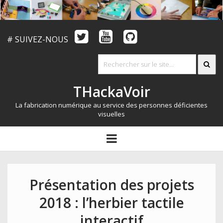
# SUIVEZ-NOUS
THackaVoir
La fabrication numérique au service des personnes déficientes
visuelles
ARTICLES
open
menu
LE CONCOURS
QUI SOMMES NOUS?
Présentation des projets
RESSOURCES
2018 : l’herbier tactile
CONTACT
interactif