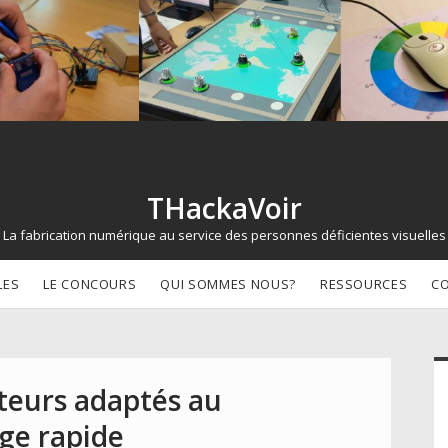
THackaVoir
La fabrication numérique au service des personnes déficientes visuelles
LES
LE CONCOURS
QUI SOMMES NOUS?
RESSOURCES
C
d
teurs adaptés au
ge rapide