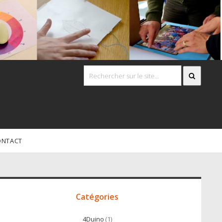
ONTACT
Accès
irect
Catégories
4Duino
(1)