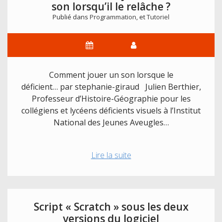
son lorsqu’il le relâche ?
Publié dans
Programmation
, et
Tutoriel
Comment jouer un son lorsque le
déficient… par stephanie-giraud Julien Berthier,
Professeur d’Histoire-Géographie pour les
collégiens et lycéens déficients visuels à l’Institut
National des Jeunes Aveugles…
Tutoriel
Lire la suite
:
Comment
jouer
un
Script « Scratch » sous les deux
son
versions du logiciel