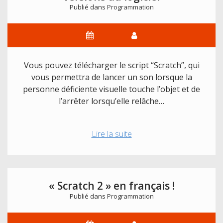
lorsque
Publié dans
Programmation
la
personne
déficiente
visuelle
touche
Vous pouvez télécharger le script “Scratch”, qui
l’objet
vous permettra de lancer un son lorsque la
et
personne déficiente visuelle touche l’objet et de
arrêter
l’arrêter lorsqu’elle relâche…
le
son
Script
Lire la suite
lorsqu’il
« Scratch »
le
sous
relâche
les
?
deux
« Scratch 2 » en français !
versions
Publié dans
Programmation
du
logiciel