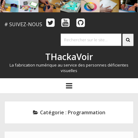
# SUIVEZ-NOUS
THackaVoir
La fabrication numérique au service des personnes déficientes
visuelles
ARTICLES
open
menu
LE CONCOURS
QUI SOMMES NOUS?
Catégorie :
Programmation
RESSOURCES
CONTACT