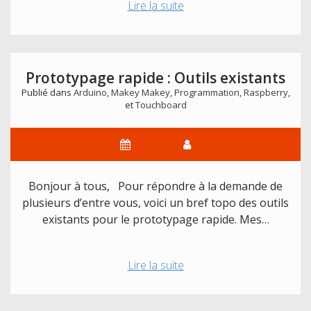
Présentation
Lire la suite
des
projets
2018
:
Prototypage rapide : Outils existants
le
Publié dans
Arduino
,
Makey Makey
,
Programmation
,
Raspberry
,
bruit
et
Touchboard
des
couleurs
Bonjour à tous, Pour répondre à la demande de
plusieurs d’entre vous, voici un bref topo des outils
existants pour le prototypage rapide. Mes…
Prototypage
Lire la suite
rapide
: