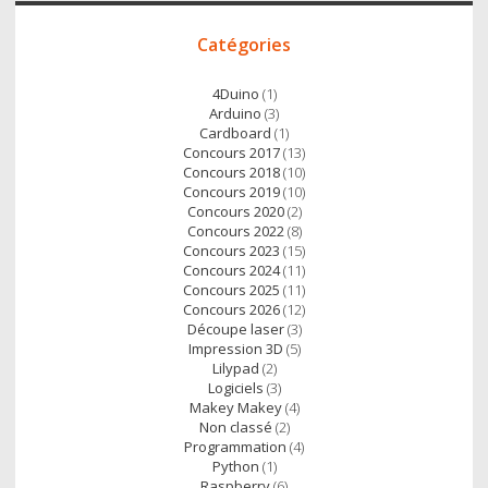
Outils
Accès
existants
Catégories
direct
4Duino
(1)
Arduino
(3)
Cardboard
(1)
Concours 2017
(13)
Concours 2018
(10)
Concours 2019
(10)
Concours 2020
(2)
Concours 2022
(8)
Concours 2023
(15)
Concours 2024
(11)
Concours 2025
(11)
Concours 2026
(12)
Découpe laser
(3)
Impression 3D
(5)
Lilypad
(2)
Logiciels
(3)
Makey Makey
(4)
Non classé
(2)
Programmation
(4)
Python
(1)
Raspberry
(6)