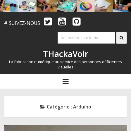
# SUIVEZ-NOUS
THackaVoir
La fabrication numérique au service des personnes déficientes
visuelles
ARTICLES
open
menu
LE CONCOURS
QUI SOMMES NOUS?
Catégorie :
Arduino
RESSOURCES
CONTACT