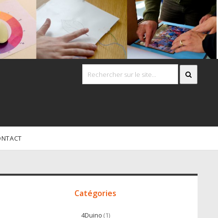
ONTACT
Accès
irect
Catégories
4Duino
(1)