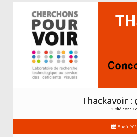
Thackavoir : 
Publié dans
Co
8 août 202