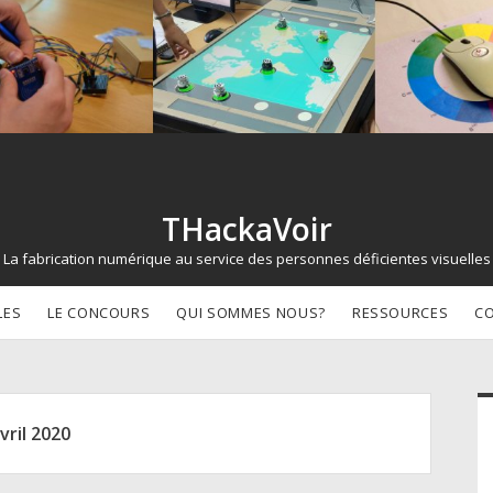
THackaVoir
La fabrication numérique au service des personnes déficientes visuelles
LES
LE CONCOURS
QUI SOMMES NOUS?
RESSOURCES
C
d
vril 2020