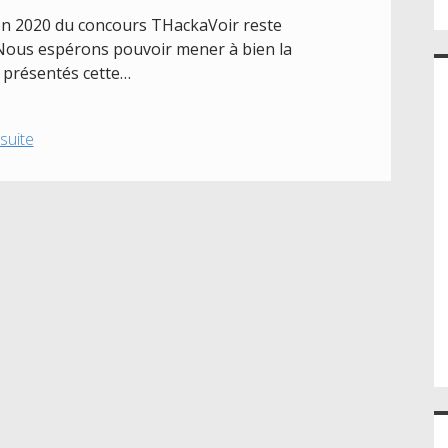
tion 2020 du concours THackaVoir reste
Nous espérons pouvoir mener à bien la
s présentés cette…
Thackavoir
 suite
:
ça
continue
!