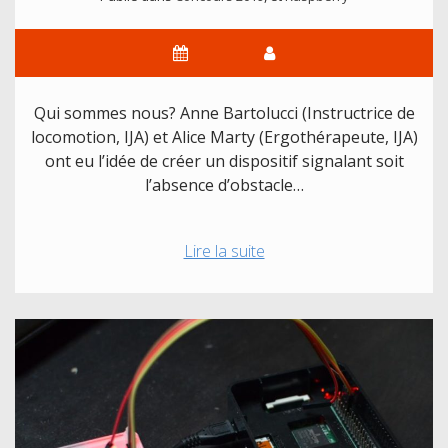
Qui sommes nous? Anne Bartolucci (Instructrice de
locomotion, IJA) et Alice Marty (Ergothérapeute, IJA)
ont eu l’idée de créer un dispositif signalant soit
l’absence d’obstacle…
Présentation
Lire la suite
des
projets
2019
:
Dispositif
d’aide
au
déplacement