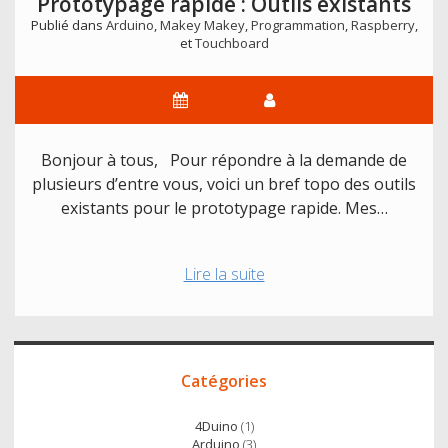
Prototypage rapide : Outils existants
le
Publié dans
Arduino
,
Makey Makey
,
Programmation
,
Raspberry
,
Lexicalud
et
Touchboard
Bonjour à tous, Pour répondre à la demande de
plusieurs d’entre vous, voici un bref topo des outils
existants pour le prototypage rapide. Mes…
Prototypage
Lire la suite
rapide
:
Outils
Accès
existants
Catégories
direct
4Duino
(1)
Arduino
(3)