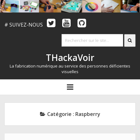
# SUIVEZ-NOUS
THackaVoir
La fabrication numérique au service des personnes déficientes
visuelles
ARTICLES
open
menu
LE CONCOURS
QUI SOMMES NOUS?
Catégorie :
Raspberry
RESSOURCES
CONTACT