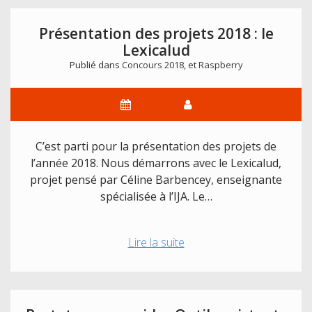
Raspberry
Pi
Présentation des projets 2018 : le
en
Lexicalud
Python
Publié dans
Concours 2018
, et
Raspberry
par
liaison
série
avec
PySerial
C’est parti pour la présentation des projets de
l’année 2018. Nous démarrons avec le Lexicalud,
projet pensé par Céline Barbencey, enseignante
spécialisée à l’IJA. Le…
Présentation
Lire la suite
des
projets
2018
: