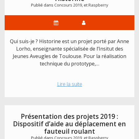
Publié dans
Concours 2019
, et
Raspberry
Qui suis-je ? Historine est un projet porté par Anne
Lorho, enseignante spécialisée de l’Insitut des
Jeunes Aveugles de Toulouse. Pour la réalisation
technique du prototype,…
Présentation
Lire la suite
des
projets
2019
:
Présentation des projets 2019 :
Historine
Dispositif d’aide au déplacement en
fauteuil roulant
Publié dans
Concours 2019
, et
Raspberry