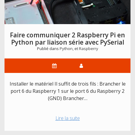
en
fauteuil
roulant
Faire communiquer 2 Raspberry Pi en
Python par liaison série avec PySerial
Publié dans
Python
, et
Raspberry
Installer le matériel Il suffit de trois fils : Brancher le
port 6 du Raspberry 1 sur le port 6 du Raspberry 2
(GND) Brancher…
Faire
Lire la suite
communiquer
2