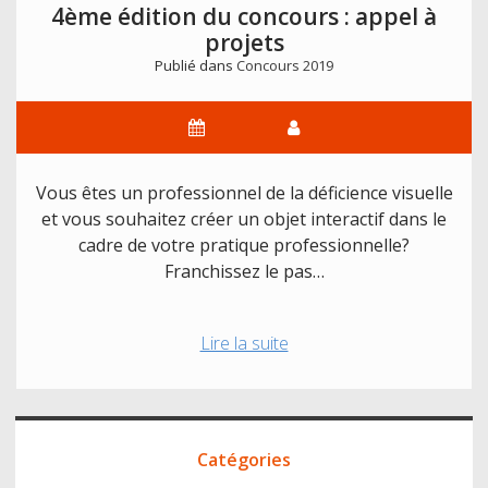
4ème édition du concours : appel à
projets
Publié dans
Concours 2019
Vous êtes un professionnel de la déficience visuelle
et vous souhaitez créer un objet interactif dans le
cadre de votre pratique professionnelle?
Franchissez le pas…
4ème
Lire la suite
édition
du
concours
Accès
:
Catégories
direct
appel