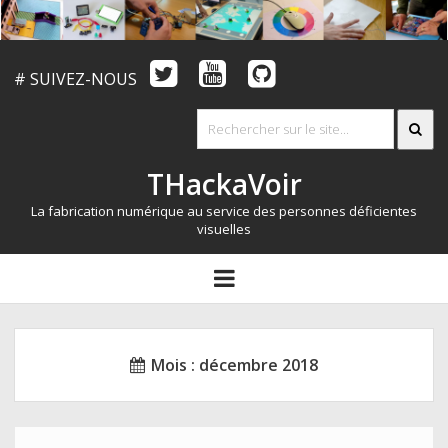
# SUIVEZ-NOUS
THackaVoir
La fabrication numérique au service des personnes déficientes
visuelles
ARTICLES
open
menu
LE CONCOURS
QUI SOMMES NOUS?
Mois :
décembre 2018
RESSOURCES
CONTACT