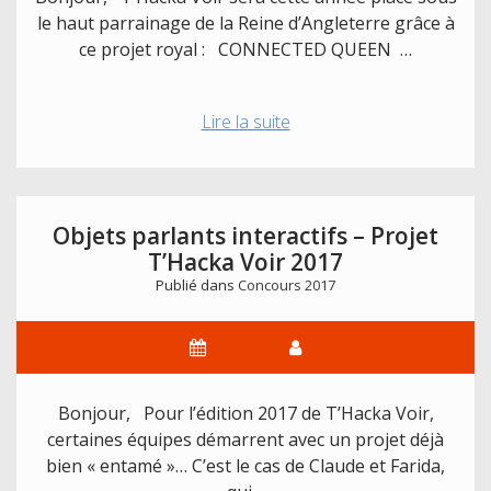
Voir
le haut parrainage de la Reine d’Angleterre grâce à
2017
ce projet royal : CONNECTED QUEEN …
Connected
Lire la suite
Queen
–
Projet
T’Hacka
Objets parlants interactifs – Projet
Voir
T’Hacka Voir 2017
2017
Publié dans
Concours 2017
Bonjour, Pour l’édition 2017 de T’Hacka Voir,
certaines équipes démarrent avec un projet déjà
bien « entamé »… C’est le cas de Claude et Farida,