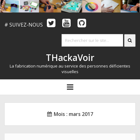
# SUIVEZ-NOUS
THackaVoir
La fabrication numérique au service des personnes déficientes
visuelles
ARTICLES
open
menu
LE CONCOURS
QUI SOMMES NOUS?
Mois :
mars 2017
RESSOURCES
CONTACT