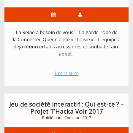
2017
La Reine a besoin de vous ! La garde-robe de
la Connected Queen a été « choisie ». L’équipe a
déjà réuni certains accessoires et souhaite faire
appel…
The
Lire la suite
Connected
Queen
needs
clothes
Jeu de société interactif : Qui est-ce ? –
Projet T’Hacka Voir 2017
Publié dans
Concours 2017