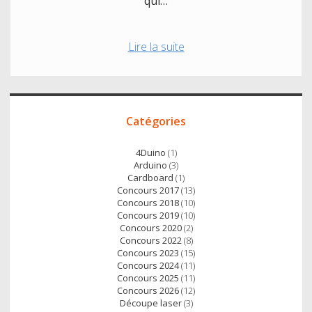
qui…
Objets
Lire la suite
parlants
interactifs
–
Accès
Projet
Catégories
direct
T’Hacka
Voir
4Duino
(1)
2017
Arduino
(3)
Cardboard
(1)
Concours 2017
(13)
Concours 2018
(10)
Concours 2019
(10)
Concours 2020
(2)
Concours 2022
(8)
Concours 2023
(15)
Concours 2024
(11)
Concours 2025
(11)
Concours 2026
(12)
Découpe laser
(3)