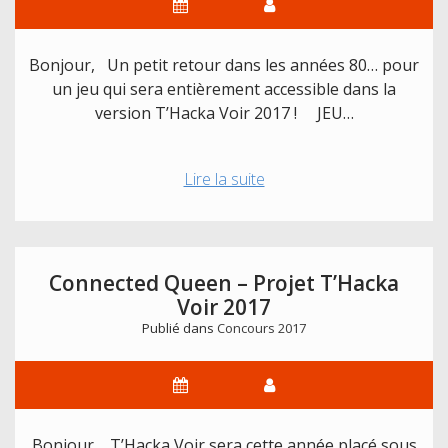
Bonjour, Un petit retour dans les années 80… pour
un jeu qui sera entièrement accessible dans la
version T’Hacka Voir 2017 ! JEU…
Jeu
Lire la suite
de
société
interactif
:
Connected Queen – Projet T’Hacka
Qui
Voir 2017
est-
Publié dans
Concours 2017
ce
?
–
Projet
T’Hacka
Bonjour, T’Hacka Voir sera cette année placé sous