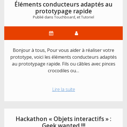
Éléments conducteurs adaptés au
prototypage rapide
Publié dans
Touchboard
, et
Tutoriel
Bonjour à tous, Pour vous aider à réaliser votre
prototype, voici les éléments conducteurs adaptés
au prototypage rapide. Fils ou câbles avec pinces
crocodiles ou…
Éléments
Lire la suite
conducteurs
adaptés
au
prototypage
Hackathon « Objets interactifs » :
rapide
Geek wanted !!!