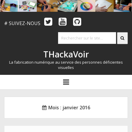
# SUIVEZ-NOUS
THackaVoir
La fabrication numérique au service des personnes déficientes
visuelles
ARTICLES
open
menu
LE CONCOURS
QUI SOMMES NOUS?
Mois :
janvier 2016
RESSOURCES
CONTACT