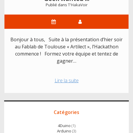
Publié dans
T'HakaVoir
Bonjour à tous, Suite à la présentation d’hier soir
au Fablab de Toulouse « Artilect », l’Hackathon
commence ! Formez votre équipe et tentez de
gagner…
Hackathon
Lire la suite
« Objets
interactifs »
:
Accès
Geek
Catégories
direct
wanted
!!!
4Duino
(1)
Arduino
(3)