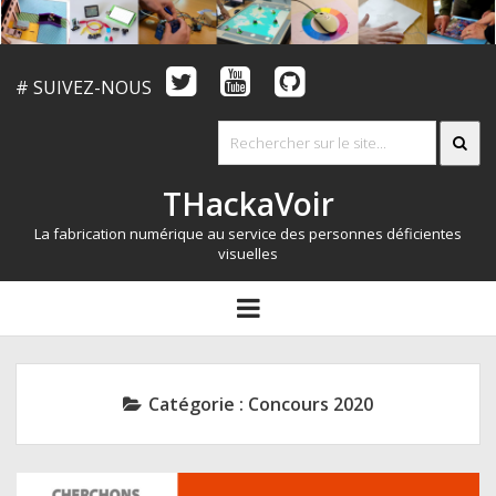
# SUIVEZ-NOUS
THackaVoir
La fabrication numérique au service des personnes déficientes
visuelles
ARTICLES
open
menu
LE CONCOURS
QUI SOMMES NOUS?
Catégorie :
Concours 2020
RESSOURCES
CONTACT