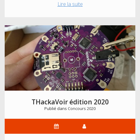
Thackavoir
Lire la suite
:
ça
continue
!
THackaVoir édition 2020
Publié dans
Concours 2020