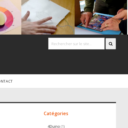
ONTACT
Accès
irect
Catégories
4Duino
(1)