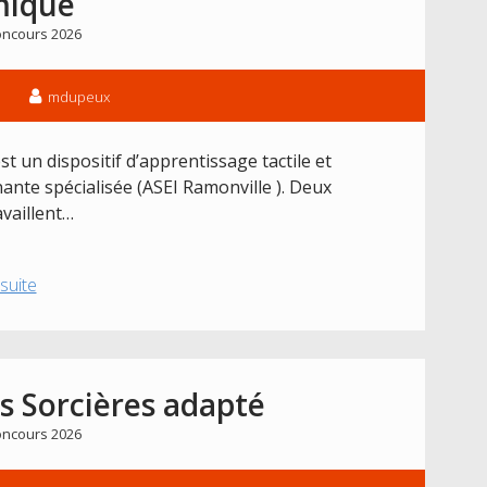
mique
adapté
ncours 2026
mdupeux
est un dispositif d’apprentissage tactile et
ante spécialisée (ASEI Ramonville ). Deux
availlent…
Projet
 suite
2026
:
Globe
interactif
es Sorcières adapté
et
ncours 2026
son
jeu