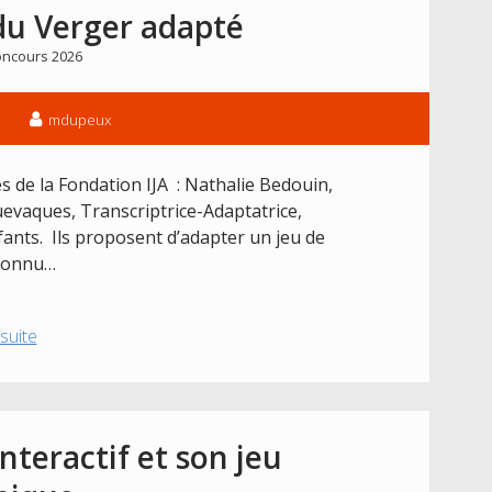
à
 du Verger adapté
jouer
ncours 2026
parlantes
mdupeux
 de la Fondation IJA : Nathalie Bedouin,
uevaques, Transcriptrice-Adaptatrice,
ants. Ils proposent d’adapter un jeu de
 connu…
Projet
 suite
2026
:
Jeu
du
nteractif et son jeu
Verger