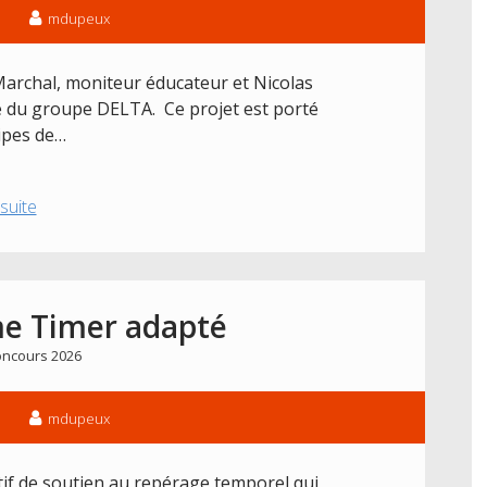
mdupeux
archal, moniteur éducateur et Nicolas
e du groupe DELTA. Ce projet est porté
ipes de…
Projet
 suite
2026
:
Le
projet
me Timer adapté
PicoCom
ncours 2026
mdupeux
tif de soutien au repérage temporel qui