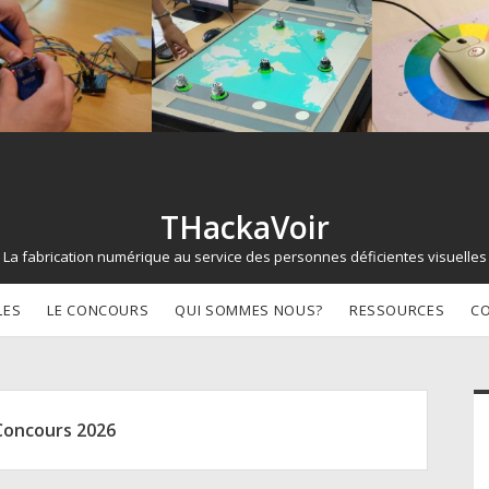
THackaVoir
La fabrication numérique au service des personnes déficientes visuelles
LES
LE CONCOURS
QUI SOMMES NOUS?
RESSOURCES
C
d
Concours 2026