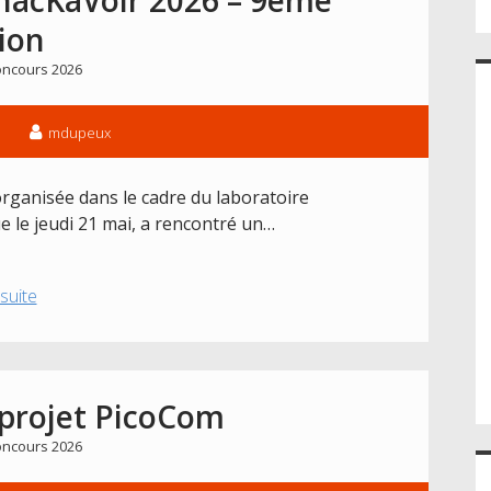
ion
ncours 2026
mdupeux
organisée dans le cadre du laboratoire
e le jeudi 21 mai, a rencontré un…
Résultat
 suite
du
concours
ThacKaVoir
2026
 projet PicoCom
–
ncours 2026
9ème
édition