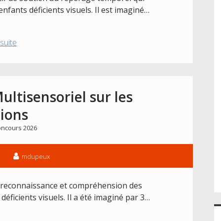
nfants déficients visuels. Il est imaginé…
Projet
 suite
2026
:
Time
Timer
ultisensoriel sur les
adapté
ions
ncours 2026
mdupeux
 la reconnaissance et compréhension des
ficients visuels. Il a été imaginé par 3…