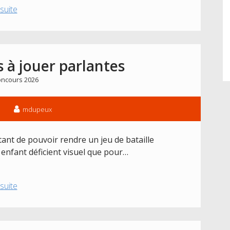
Projet
 suite
2026
:
Outils
Multisensoriel
s à jouer parlantes
sur
ncours 2026
les
Emotions
mdupeux
ettant de pouvoir rendre un jeu de bataille
 enfant déficient visuel que pour…
Projet
 suite
2026
:
Cartes