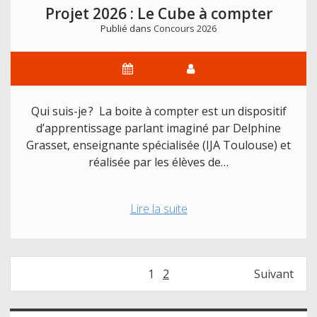
braille
Projet 2026 : Le Cube à compter
qui
Publié dans
Concours 2026
parle
Qui suis-je ? La boite à compter est un dispositif
d’apprentissage parlant imaginé par Delphine
Grasset, enseignante spécialisée (IJA Toulouse) et
réalisée par les élèves de…
Projet
Lire la suite
2026
:
Le
Navigation
1
2
Suivant
Cube
des
à
articles
compter