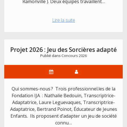
Ramonville ). Deux équipes travaillent…
Projet
Lire la suite
2026
:
Globe
interactif
Projet 2026 : Jeu des Sorcières adapté
et
Publié dans
Concours 2026
son
jeu
dynamique
Qui sommes-nous ? Trois professionnel.les de la
Fondation IJA : Nathalie Bedouin, Transcriptrice-
Adaptatrice, Laure Leguevaques, Transcriptrice-
Adaptatrice, Bertrand Poinot, Éducateur de Jeunes
Enfants. Ils proposent d’adapter un jeu de société
connu…