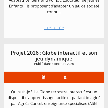
Adaptatrice, Bertrand Poinot, Éducateur de Jeunes
Enfants. Ils proposent d’adapter un jeu de société
connu…
Projet
Lire la suite
2026
:
Jeu
du
Projet 2026 : Globe interactif et son
Verger
jeu dynamique
adapté
Publié dans
Concours 2026
Qui suis-je ? Le Globe terrestre interactif est un
dispositif d’apprentissage tactile et parlant imaginé
par Agnès Cancel, enseignante spécialisée (ASEI