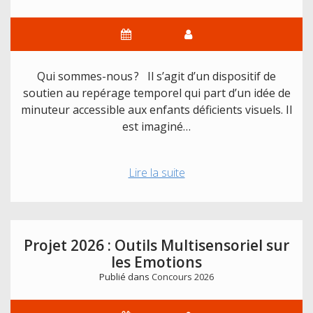
Qui sommes-nous ? Il s’agit d’un dispositif de
soutien au repérage temporel qui part d’un idée de
minuteur accessible aux enfants déficients visuels. Il
est imaginé…
Projet
Lire la suite
2026
:
Time
Timer
Projet 2026 : Outils Multisensoriel sur
adapté
les Emotions
Publié dans
Concours 2026