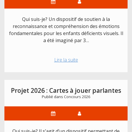
Qui suis-je? Un dispositif de soutien à la
reconnaissance et compréhension des émotions
fondamentales pour les enfants déficients visuels. Il
a été imaginé par 3…
Projet
Lire la suite
2026
:
Outils
Multisensoriel
Projet 2026 : Cartes à jouer parlantes
sur
Publié dans
Concours 2026
les
Emotions
Qui suis-je? Il s’agit d’un dispositif permettant de