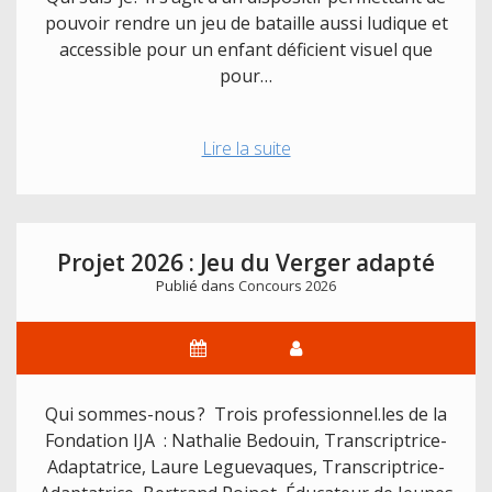
pouvoir rendre un jeu de bataille aussi ludique et
accessible pour un enfant déficient visuel que
pour…
Projet
Lire la suite
2026
:
Cartes
à
Projet 2026 : Jeu du Verger adapté
jouer
Publié dans
Concours 2026
parlantes
Qui sommes-nous ? Trois professionnel.les de la
Fondation IJA : Nathalie Bedouin, Transcriptrice-
Adaptatrice, Laure Leguevaques, Transcriptrice-