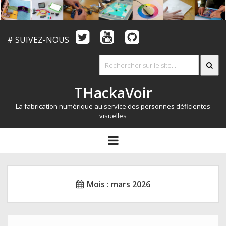
# SUIVEZ-NOUS
THackaVoir
La fabrication numérique au service des personnes déficientes
visuelles
ARTICLES
open
menu
LE CONCOURS
QUI SOMMES NOUS?
Mois :
mars 2026
RESSOURCES
CONTACT