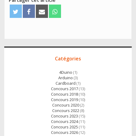
Partager cet article
T
F
E
W
w
a
m
h
i
c
a
a
t
e
i
t
t
b
l
s
e
o
A
Accès
r
o
p
Catégories
direct
k
p
4Duino
(1)
Arduino
(3)
Cardboard
(1)
Concours 2017
(13)
Concours 2018
(10)
Concours 2019
(10)
Concours 2020
(2)
Concours 2022
(8)
Concours 2023
(15)
Concours 2024
(11)
Concours 2025
(11)
Concours 2026
(12)