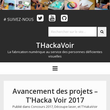
# SUIVEZ-NOUS
THackaVoir
La fabrication numérique au service des personnes déficientes
visuelles
ARTICLES
open
menu
LE CONCOURS
QUI SOMMES NOUS?
Avancement des projets –
RESSOURCES
T’Hacka Voir 2017
CONTACT
Publié dans
Concours 2017
,
Découpe laser
, et
T'HakaVoir