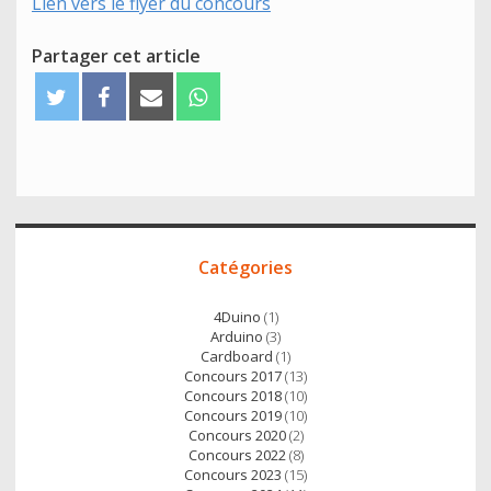
Lien vers le flyer du concours
Partager cet article
T
F
E
W
w
a
m
h
i
c
a
a
t
e
i
t
t
b
l
s
e
o
A
Accès
r
o
p
Catégories
direct
k
p
4Duino
(1)
Arduino
(3)
Cardboard
(1)
Concours 2017
(13)
Concours 2018
(10)
Concours 2019
(10)
Concours 2020
(2)
Concours 2022
(8)
Concours 2023
(15)