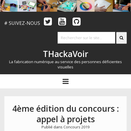
# SUIVEZ-NOUS
THackaVoir
La fabrication numérique au service des personnes déficientes
visuelles
ARTICLES
open
menu
LE CONCOURS
QUI SOMMES NOUS?
4ème édition du concours :
RESSOURCES
appel à projets
CONTACT
Publié dans
Concours 2019