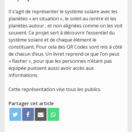
Il s’agit de représenter le système solaire avec les
planètes « en situation », le soleil au centre et les
planètes autour ; et non alignées comme on les voit
souvent. Ce projet sert à découvrir l’essentiel du
système solaire et de chaque élément le
constituant. Pour cela des QR Codes sont mis à côté
de chacun d’eux. Un livret reprend ce que l’on peut
« flasher », pour que les personnes n’étant pas
équipée puissent aussi avoir accès aux
informations.
Cette représentation vise tous les publics.
Partager cet article
T
F
E
W
w
a
m
h
i
c
a
a