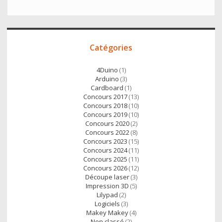
t
e
i
t
t
b
l
s
e
o
A
Accès
r
o
p
Catégories
direct
k
p
4Duino
(1)
Arduino
(3)
Cardboard
(1)
Concours 2017
(13)
Concours 2018
(10)
Concours 2019
(10)
Concours 2020
(2)
Concours 2022
(8)
Concours 2023
(15)
Concours 2024
(11)
Concours 2025
(11)
Concours 2026
(12)
Découpe laser
(3)
Impression 3D
(5)
Lilypad
(2)
Logiciels
(3)
Makey Makey
(4)
Non classé
(2)