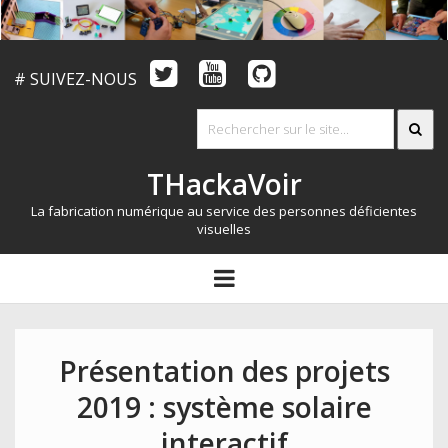
# SUIVEZ-NOUS
THackaVoir
La fabrication numérique au service des personnes déficientes
visuelles
ARTICLES
open
menu
LE CONCOURS
QUI SOMMES NOUS?
Présentation des projets
RESSOURCES
2019 : système solaire
CONTACT
interactif