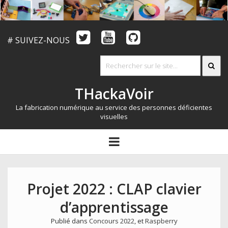
# SUIVEZ-NOUS
THackaVoir
La fabrication numérique au service des personnes déficientes
visuelles
ARTICLES
open
menu
LE CONCOURS
QUI SOMMES NOUS?
Projet 2022 : CLAP clavier
RESSOURCES
d’apprentissage
CONTACT
Publié dans
Concours 2022
, et
Raspberry