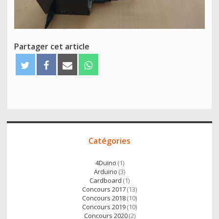
Partager cet article
T
F
E
W
w
a
m
h
i
c
a
a
t
e
i
t
t
b
l
s
e
o
A
Accès
r
o
p
Catégories
direct
k
p
4Duino
(1)
Arduino
(3)
Cardboard
(1)
Concours 2017
(13)
Concours 2018
(10)
Concours 2019
(10)
Concours 2020
(2)