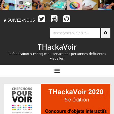
# SUIVEZ-NOUS
THackaVoir
La fabrication numérique au service des personnes déficientes
visuelles
ARTICLES
open
menu
LE CONCOURS
QUI SOMMES NOUS?
RESSOURCES
CONTACT