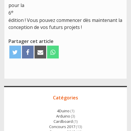
pour la
e
6
édition ! Vous pouvez commencer dès maintenant la
conception de vos futurs projets !
Partager cet article
T
F
E
W
w
a
m
h
i
c
a
a
t
e
i
t
t
b
l
s
e
o
A
Accès
r
o
p
Catégories
direct
k
p
4Duino
(1)
Arduino
(3)
Cardboard
(1)
Concours 2017
(13)