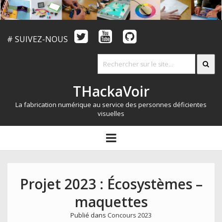
# SUIVEZ-NOUS
THackaVoir
La fabrication numérique au service des personnes déficientes
visuelles
ARTICLES
open
menu
LE CONCOURS
QUI SOMMES NOUS?
Projet 2023 : Écosystèmes –
RESSOURCES
maquettes
CONTACT
Publié dans
Concours 2023