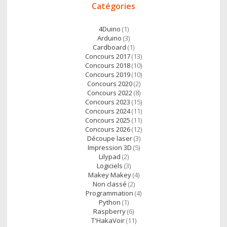
Catégories
direct
k
p
4Duino
(1)
Arduino
(3)
Cardboard
(1)
Concours 2017
(13)
Concours 2018
(10)
Concours 2019
(10)
Concours 2020
(2)
Concours 2022
(8)
Concours 2023
(15)
Concours 2024
(11)
Concours 2025
(11)
Concours 2026
(12)
Découpe laser
(3)
Impression 3D
(5)
Lilypad
(2)
Logiciels
(3)
Makey Makey
(4)
Non classé
(2)
Programmation
(4)
Python
(1)
Raspberry
(6)
T'HakaVoir
(11)