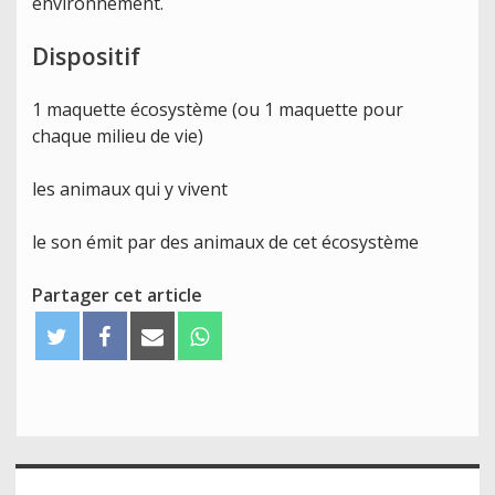
environnement.
Dispositif
1 maquette écosystème (ou 1 maquette pour
chaque milieu de vie)
les animaux qui y vivent
le son émit par des animaux de cet écosystème
Partager cet article
T
F
E
W
w
a
m
h
i
c
a
a
t
e
i
t
t
b
l
s
e
o
A
Accès
r
o
p