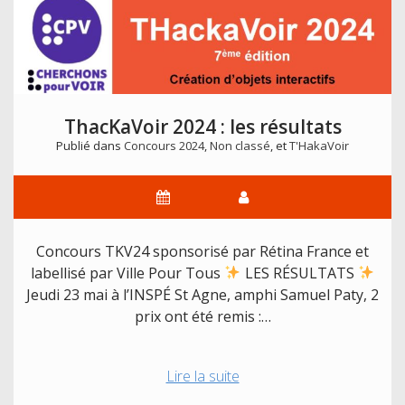
ThacKaVoir 2024 : les résultats
Publié dans
Concours 2024
,
Non classé
, et
T'HakaVoir
Concours TKV24 sponsorisé par Rétina France et
labellisé par Ville Pour Tous
LES RÉSULTATS
Jeudi 23 mai à l’INSPÉ St Agne, amphi Samuel Paty, 2
prix ont été remis :…
ThacKaVoir
Lire la suite
2024