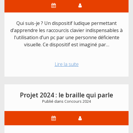
de
précision
Qui suis-je ? Un dispositif ludique permettant
d’apprendre les raccourcis clavier indispensables à
l’utilisation d’un pc par une personne déficiente
visuelle. Ce dispositif est imaginé par…
Projet
Lire la suite
2024
:
Jouer
avec
Projet 2024 : le braille qui parle
les
Publié dans
Concours 2024
Raccourcis
Clavier