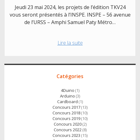
Jeudi 23 mai 2024, les projets de l’édition TKV24
vous seront présentés à l’INSPE. INSPE – 56 avenue
de l’URSS – Amphi Samuel Paty Métro…
À
Lire la suite
vos
agendas
:
Accès
Présentation
Catégories
direct
THacKaVoir
le
4Duino
(1)
23
Arduino
(3)
Cardboard
(1)
mai
Concours 2017
(13)
2024
Concours 2018
(10)
!
Concours 2019
(10)
Concours 2020
(2)
Concours 2022
(8)
Concours 2023
(15)