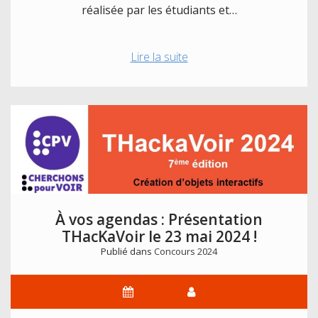
réalisée par les étudiants et…
Projet
Lire la suite
2024
:
Boîte
à
compter
À vos agendas : Présentation
THacKaVoir le 23 mai 2024 !
Publié dans
Concours 2024