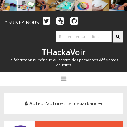
# SUIVEZ-NOUS
THackaVoir
La fabrication numérique au service des personnes déficientes
visuelles
ARTICLES
open
menu
LE CONCOURS
QUI SOMMES NOUS?
Auteur/autrice :
celinebarbancey
RESSOURCES
CONTACT