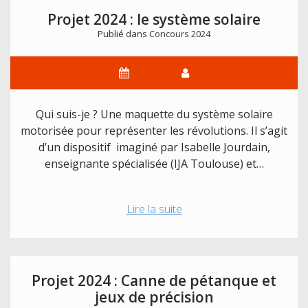
interactif
Projet 2024 : le système solaire
/
Publié dans
Concours 2024
aide
à
l’apprentissage
du
braille
Qui suis-je ? Une maquette du système solaire
motorisée pour représenter les révolutions. Il s’agit
d’un dispositif imaginé par Isabelle Jourdain,
enseignante spécialisée (IJA Toulouse) et…
Projet
Lire la suite
2024
:
le
système
Projet 2024 : Canne de pétanque et
solaire
jeux de précision