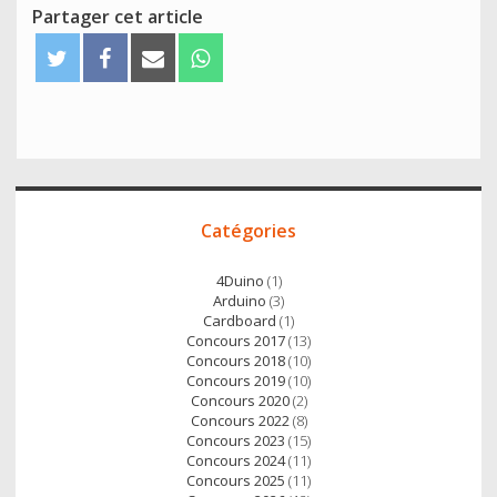
Partager cet article
T
F
E
W
w
a
m
h
i
c
a
a
t
e
i
t
t
b
l
s
e
o
A
Accès
r
o
p
Catégories
direct
k
p
4Duino
(1)
Arduino
(3)
Cardboard
(1)
Concours 2017
(13)
Concours 2018
(10)
Concours 2019
(10)
Concours 2020
(2)
Concours 2022
(8)
Concours 2023
(15)
Concours 2024
(11)
Concours 2025
(11)