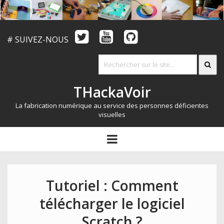
# SUIVEZ-NOUS
THackaVoir
La fabrication numérique au service des personnes déficientes
visuelles
ARTICLES
open
menu
LE CONCOURS
QUI SOMMES NOUS?
Tutoriel : Comment
RESSOURCES
télécharger le logiciel
CONTACT
Scratch ?