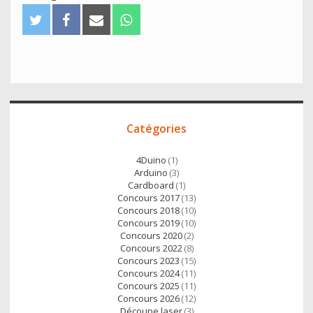
T
F
E
W
w
a
m
h
i
c
a
a
t
e
i
t
t
b
l
s
e
o
A
Accès
r
o
p
Catégories
direct
k
p
4Duino
(1)
Arduino
(3)
Cardboard
(1)
Concours 2017
(13)
Concours 2018
(10)
Concours 2019
(10)
Concours 2020
(2)
Concours 2022
(8)
Concours 2023
(15)
Concours 2024
(11)
Concours 2025
(11)
Concours 2026
(12)
Découpe laser
(3)