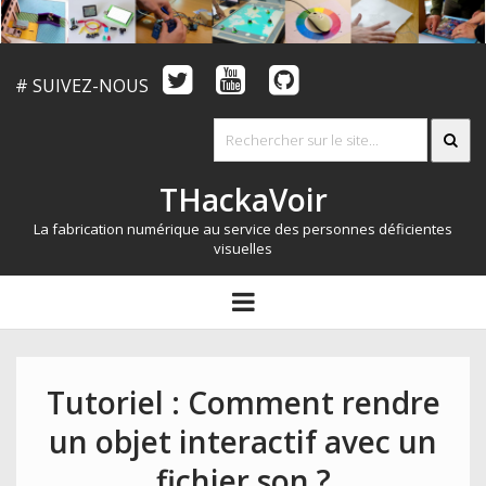
# SUIVEZ-NOUS
THackaVoir
La fabrication numérique au service des personnes déficientes
visuelles
ARTICLES
open
menu
LE CONCOURS
QUI SOMMES NOUS?
Tutoriel : Comment rendre
RESSOURCES
un objet interactif avec un
CONTACT
fichier son ?