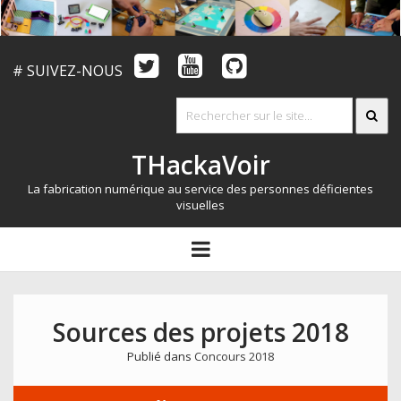
# SUIVEZ-NOUS
THackaVoir
La fabrication numérique au service des personnes déficientes
visuelles
ARTICLES
open
menu
LE CONCOURS
QUI SOMMES NOUS?
Sources des projets 2018
RESSOURCES
Publié dans
Concours 2018
CONTACT