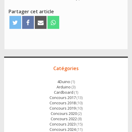
Partager cet article
T
F
E
W
w
a
m
h
i
c
a
a
t
e
i
t
t
b
l
s
e
o
A
Accès
r
o
p
Catégories
direct
k
p
4Duino
(1)
Arduino
(3)
Cardboard
(1)
Concours 2017
(13)
Concours 2018
(10)
Concours 2019
(10)
Concours 2020
(2)
Concours 2022
(8)
Concours 2023
(15)
Concours 2024
(11)