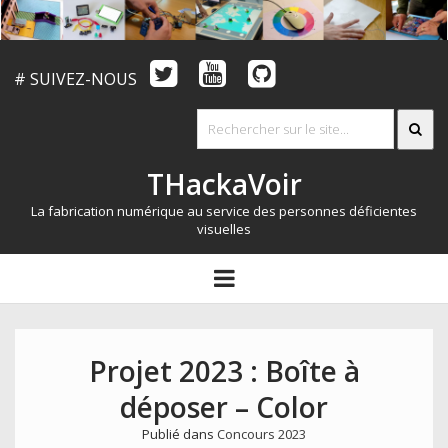
# SUIVEZ-NOUS
THackaVoir
La fabrication numérique au service des personnes déficientes
visuelles
ARTICLES
open
menu
LE CONCOURS
QUI SOMMES NOUS?
Projet 2023 : Boîte à
RESSOURCES
déposer – Color
CONTACT
Publié dans
Concours 2023