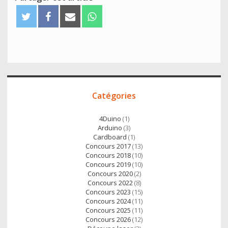
T
F
E
W
w
a
m
h
i
c
a
a
t
e
i
t
t
b
l
s
e
o
A
Accès
r
o
p
Catégories
direct
k
p
4Duino
(1)
Arduino
(3)
Cardboard
(1)
Concours 2017
(13)
Concours 2018
(10)
Concours 2019
(10)
Concours 2020
(2)
Concours 2022
(8)
Concours 2023
(15)
Concours 2024
(11)
Concours 2025
(11)
Concours 2026
(12)