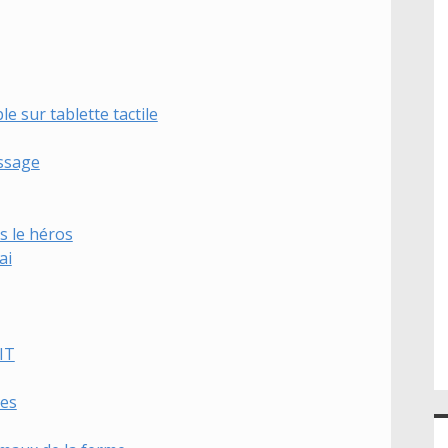
e sur tablette tactile
issage
es le héros
ai
RIT
tes