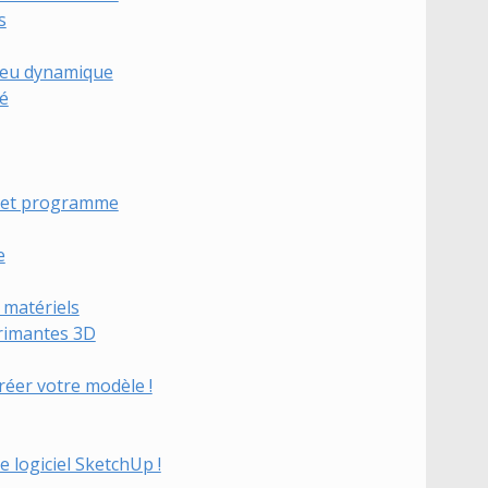
s
n jeu dynamique
té
e et programme
e
t matériels
rimantes 3D
créer votre modèle !
e logiciel SketchUp !