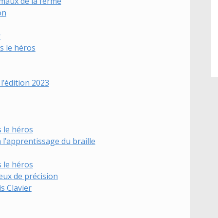
nimaux de la ferme
on
r
es le héros
’édition 2023
s le héros
 à l’apprentissage du braille
s le héros
eux de précision
is Clavier