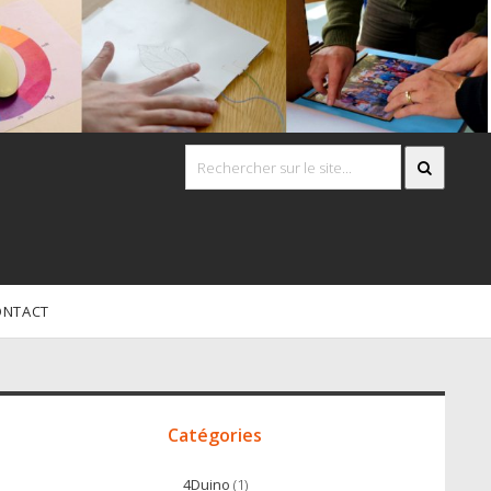
ONTACT
Accès
irect
Catégories
4Duino
(1)