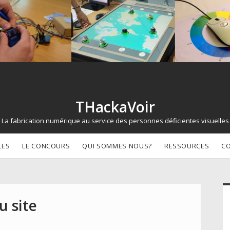
THackaVoir
La fabrication numérique au service des personnes déficientes visuelles
LES
LE CONCOURS
QUI SOMMES NOUS?
RESSOURCES
C
d
u site