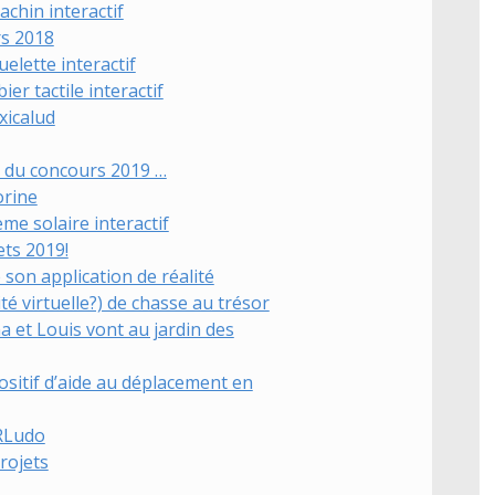
achin interactif
rs 2018
uelette interactif
ier tactile interactif
xicalud
t du concours 2019 …
orine
me solaire interactif
ets 2019!
 son application de réalité
é virtuelle?) de chasse au trésor
 et Louis vont au jardin des
ositif d’aide au déplacement en
QRLudo
rojets